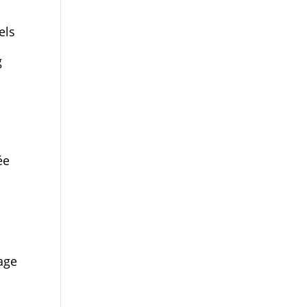
els
g
ée
age