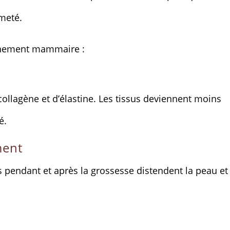
meté.
âchement mammaire :
collagène et d’élastine. Les tissus deviennent moins
é.
ment
 pendant et après la grossesse distendent la peau et 